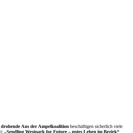
 drohende Aus der Ampelkoalition
beschäftigen sicherlich viele
kt:
„Sendling Westpark for Future – gutes Leben im Bezirk“