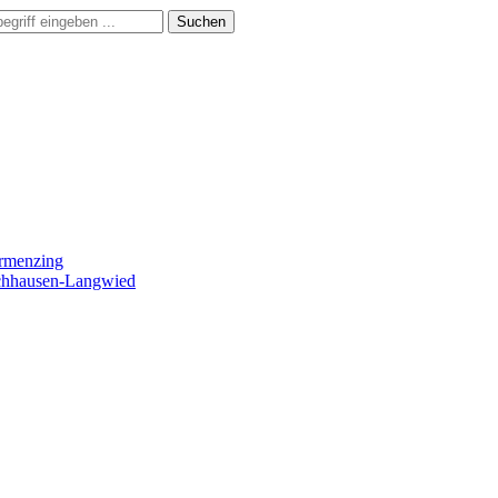
Suchen
ermenzing
ochhausen-Langwied