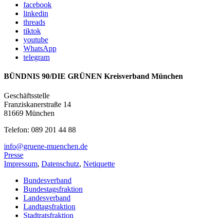
facebook
linkedin
threads
tiktok
youtube
WhatsApp
telegram
BÜNDNIS 90/DIE GRÜNEN Kreisverband München
Geschäftsstelle
Franziskanerstraße 14
81669 München
Telefon: 089 201 44 88
info@gruene-muenchen.de
Presse
Impressum
,
Datenschutz
,
Netiquette
Bundesverband
Bundestagsfraktion
Landesverband
Landtagsfraktion
Stadtratsfraktion