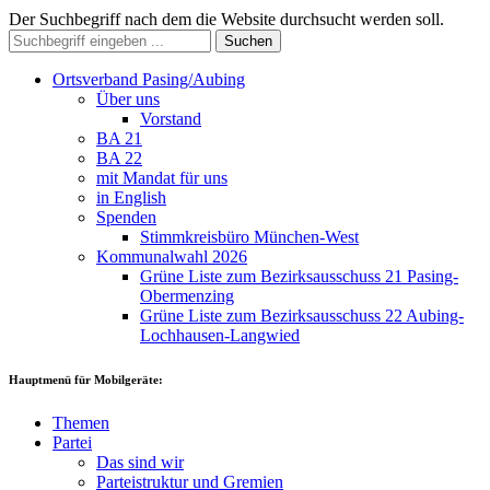
Der Suchbegriff nach dem die Website durchsucht werden soll.
Suchen
Ortsverband Pasing/Aubing
Über uns
Vorstand
BA 21
BA 22
mit Mandat für uns
in English
Spenden
Stimmkreisbüro München-West
Kommunalwahl 2026
Grüne Liste zum Bezirksausschuss 21 Pasing-
Obermenzing
Grüne Liste zum Bezirksausschuss 22 Aubing-
Lochhausen-Langwied
Hauptmenü für Mobilgeräte:
Themen
Partei
Das sind wir
Parteistruktur und Gremien