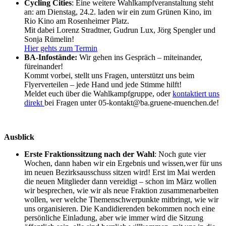
Cycling Cities
: Eine weitere Wahlkampfveranstaltung steht
an: am Dienstag, 24.2. laden wir ein zum Grünen Kino, im
Rio Kino am Rosenheimer Platz.
Mit dabei Lorenz Stradtner, Gudrun Lux, Jörg Spengler und
Sonja Rümelin!
Hier gehts zum Termin
BA-Infostände:
Wir gehen ins Gespräch – miteinander,
füreinander!
Kommt vorbei, stellt uns Fragen, unterstützt uns beim
Flyerverteilen – jede Hand und jede Stimme hilft!
Meldet euch über die Wahlkampfgruppe, oder
kontaktiert uns
direkt
bei Fragen unter 05-kontakt@ba.gruene-muenchen.de!
Ausblick
Erste Fraktionssitzung nach der Wahl
: Noch gute vier
Wochen, dann haben wir ein Ergebnis und wissen,wer für uns
im neuen Bezirksausschuss sitzen wird! Erst im Mai werden
die neuen Mitglieder dann vereidigt – schon im März wollen
wir besprechen, wie wir als neue Fraktion zusammenarbeiten
wollen, wer welche Themenschwerpunkte mitbringt, wie wir
uns organisieren. Die Kandidierenden bekommen noch eine
persönliche Einladung, aber wie immer wird die Sitzung