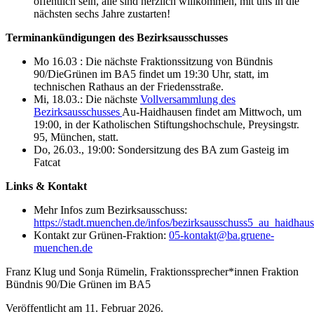
öffentlich sein, alle sind herzlich willkommen, mit uns in die
nächsten sechs Jahre zustarten!
Terminankündigungen
des Bezirksausschusses
Mo 16.03 : Die nächste Fraktionssitzung von Bündnis
90/DieGrünen im BA5 findet um 19:30 Uhr, statt, im
technischen Rathaus an der Friedensstraße.
Mi, 18.03.: Die nächste
Vollversammlung des
Bezirksausschusses
Au-Haidhausen findet am Mittwoch, um
19:00, in der Katholischen Stiftungshochschule, Preysingstr.
95, München, statt.
Do, 26.03., 19:00: Sondersitzung des BA zum Gasteig im
Fatcat
Links & Kontakt
Mehr Infos zum Bezirksausschuss:
https://stadt.muenchen.de/infos/bezirksausschuss5_au_haidhau
Kontakt zur Grünen-Fraktion:
05-kontakt@ba.gruene-
muenchen.de
Franz Klug und Sonja Rümelin, Fraktionssprecher*innen Fraktion
Bündnis 90/Die Grünen im BA5
Veröffentlicht am
11. Februar 2026.