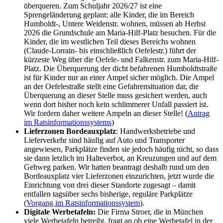
überqueren. Zum Schuljahr 2026/27 ist eine
Sprengeländerung geplant: alle Kinder, die im Bereich
Humboldt-, Untere Weidenstr. wohnen, müssen ab Herbst
2026 die Grundschule am Maria-Hilf-Platz besuchen. Für die
Kinder, die im westlichen Teil dieses Bereichs wohnen
(Claude-Lorrain- bis einschließlich Oefelestr.) führt der
kürzeste Weg über die Oefele- und Falkenstr. zum Maria-Hilf-
Platz. Die Überquerung der dicht befahrenen Humboldtstraße
ist für Kinder nur an einer Ampel sicher möglich. Die Ampel
an der Oefelestraße stellt eine Gefahrensituation dar, die
Überquerung an dieser Stelle muss gesichert werden, auch
wenn dort bisher noch kein schlimmerer Unfall passiert ist.
Wir fordern daher weitere Ampeln an dieser Stelle! (
Antrag
im Ratsinformationssystems
)
Lieferzonen Bordeauxplatz
: Handwerksbetriebe und
Lieferverkehr sind häufig auf Auto und Transporter
angewiesen, Parkplätze finden sie jedoch häufig nicht, so dass
sie dann letzlich im Halteverbot, an Kreuzungen und auf dem
Gehweg parken. Wir hatten beantragt deshalb rund um den
Bordeauxplatz vier Lieferzonen einzurichten, jetzt wurde die
Einrichtung von drei dieser Standorte zugesagt – damit
entfallen tagsüber sechs bisherige, reguläre Parkplätze
(
Vorgang im Ratsinformationssystem
).
Digitale Werbetafeln:
Die Firma Stroer, die in München
viele Werbetafeln betreibt, fragt an ob eine Werbetafel in der