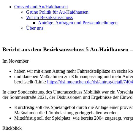
Ortsverband Au/Haidhausen
Grüne Politik für Au-Haidhausen
Wir im Bezirksausschuss
Anträge, Anfragen und Pressemitteilungen
Über uns
Bericht aus dem Bezirksausschuss 5 Au-Haidhausen
Im November
haben wir mit einen Antrag mehr Fahrradstellplätze an sechs ko
und daneben Maßnahmen zur Klimaanpassung und mehr Aufenthalt
bereitstellt (Link:
https://risi.muenchen.de/risi/antrag/detail/740
In einer Sondersitzung des Unterausschuss Mobilität war ein Vorsch
der Sommerstraße 2021, der Diskussionen und Ergebnisse der Einwoh
Kurzfristig soll das Spielangebot durch die Anlage einer provi
Maßnahmen die Lärmbelastung geringgehalten werden.
Mittelfristig soll der Spielplatz, wie bereits 2004 zugesagt, ver
Rückblick