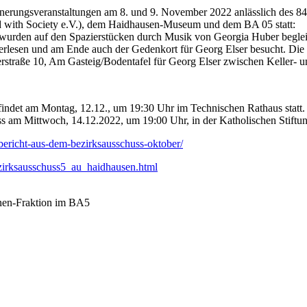
rungsveranstaltungen am 8. und 9. November 2022 anlässlich des 84. 
 with Society e.V.), dem Haidhausen-Museum und dem BA 05 statt:
urden auf den Spazierstücken durch Musik von Georgia Huber begleitet
erlesen und am Ende auch der Gedenkort für Georg Elser besucht. Die 
ngerstraße 10, Am Gasteig/Bodentafel für Georg Elser zwischen Keller- 
findet am Montag, 12.12., um 19:30 Uhr im Technischen Rathaus statt
am Mittwoch, 14.12.2022, um 19:00 Uhr, in der Katholischen Stiftungs
ericht-aus-dem-bezirksausschuss-oktober/
ezirksausschuss5_au_haidhausen.html
ünen-Fraktion im BA5