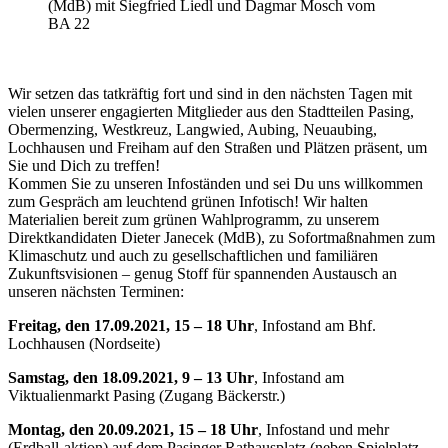
(MdB) mit Siegfried Liedl und Dagmar Mosch vom
BA 22
Wir setzen das tatkräftig fort und sind in den nächsten Tagen mit
vielen unserer engagierten Mitglieder aus den Stadtteilen Pasing,
Obermenzing, Westkreuz, Langwied, Aubing, Neuaubing,
Lochhausen und Freiham auf den Straßen und Plätzen präsent, um
Sie und Dich zu treffen!
Kommen Sie zu unseren Infoständen und sei Du uns willkommen
zum Gespräch am leuchtend grünen Infotisch! Wir halten
Materialien bereit zum grünen Wahlprogramm, zu unserem
Direktkandidaten Dieter Janecek (MdB), zu Sofortmaßnahmen zum
Klimaschutz und auch zu gesellschaftlichen und familiären
Zukunftsvisionen – genug Stoff für spannenden Austausch an
unseren nächsten Terminen:
Freitag, den 17.09.2021, 15 – 18 Uhr
, Infostand am Bhf.
Lochhausen (Nordseite)
Samstag, den 18.09.2021, 9 – 13 Uhr
, Infostand am
Viktualienmarkt Pasing (Zugang Bäckerstr.)
Montag, den 20.09.2021, 15 – 18 Uhr
, Infostand und mehr
(Erdball-aktion) auf dem Pasinger Rathausplatz (neben Spielplatz