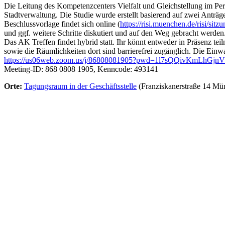
Die Leitung des Kompetenzcenters Vielfalt und Gleichstellung im Pe
Stadtverwaltung. Die Studie wurde erstellt basierend auf zwei Anträ
Beschlussvorlage findet sich online (
https://risi.muenchen.de/risi/s
und ggf. weitere Schritte diskutiert und auf den Weg gebracht werden
Das AK Treffen findet hybrid statt. Ihr könnt entweder in Präsenz t
sowie die Räumlichkeiten dort sind barrierefrei zugänglich. Die Einwa
https://us06web.zoom.us/j/86808081905?pwd=1l7sQQivKmLhGj
Meeting-ID: 868 0808 1905, Kenncode: 493141
Orte:
Tagungsraum in der Geschäftsstelle
(Franziskanerstraße 14 M