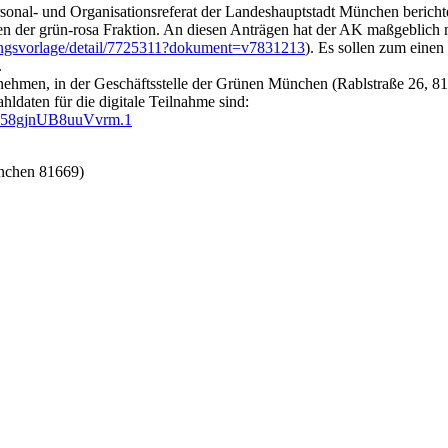
rsonal- und Organisationsreferat der Landeshauptstadt München berich
gen der grün-rosa Fraktion. An diesen Anträgen hat der AK maßgeblich 
itzungsvorlage/detail/7725311?dokument=v7831213
). Es sollen zum eine
.
eilnehmen, in der Geschäftsstelle der Grünen München (Rablstraße 26,
hldaten für die digitale Teilnahme sind:
nV58gjnUB8uuVvrm.1
ünchen 81669)