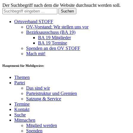
Der Suchbegriff nach dem die Website durchsucht werden soll.
Suchen
Ortsverband STOFF
OV-Vorstand: Wir stellen uns vor
Bezirksausschuss (BA 19)
BA 19 Mitglieder
BA 19 Termine
Spenden an den OV STOFF
Mach mit!
Hauptmenü für Mobilgeräte:
Themen
Partei
Das sind wir
Parteistruktur und Gremien
Satzung & Service
Termine
Kontakt
Suche
Mitmachen
Mitglied werden
Spenden