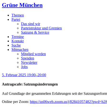
Grüne München
Themen
Partei
Das sind wir
Parteistruktur und Gremien
Satzung & Service
Termine
Kontakt
Suche
Mitmachen
Mitglied werden
Spenden
Newsletter
Jobs
5. Februar 2025 19:00–20:00
Antragscafe: Satzungsänderungen
Auf Grundlage der gesammelten Erfahrungen seit der Satzungsreform
Online per Zoom:
https://us06web.zoom.us/j/82841057482?pwd=h