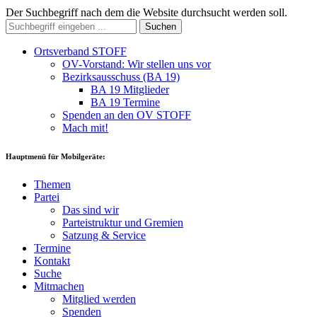
Der Suchbegriff nach dem die Website durchsucht werden soll.
Suchen
Ortsverband STOFF
OV-Vorstand: Wir stellen uns vor
Bezirksausschuss (BA 19)
BA 19 Mitglieder
BA 19 Termine
Spenden an den OV STOFF
Mach mit!
Hauptmenü für Mobilgeräte:
Themen
Partei
Das sind wir
Parteistruktur und Gremien
Satzung & Service
Termine
Kontakt
Suche
Mitmachen
Mitglied werden
Spenden