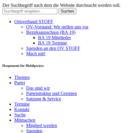
Der Suchbegriff nach dem die Website durchsucht werden soll.
Suchen
Ortsverband STOFF
OV-Vorstand: Wir stellen uns vor
Bezirksausschuss (BA 19)
BA 19 Mitglieder
BA 19 Termine
Spenden an den OV STOFF
Mach mit!
Hauptmenü für Mobilgeräte:
Themen
Partei
Das sind wir
Parteistruktur und Gremien
Satzung & Service
Termine
Kontakt
Suche
Mitmachen
Mitglied werden
Spenden