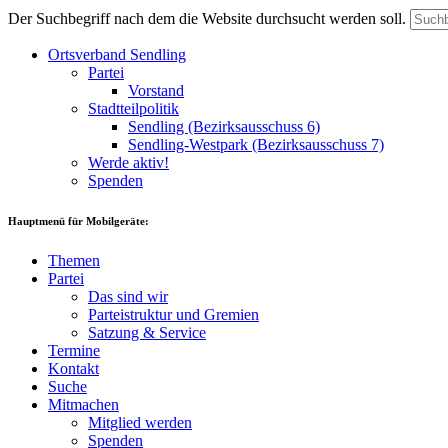
Der Suchbegriff nach dem die Website durchsucht werden soll.
Ortsverband Sendling
Partei
Vorstand
Stadtteilpolitik
Sendling (Bezirksausschuss 6)
Sendling-Westpark (Bezirksausschuss 7)
Werde aktiv!
Spenden
Hauptmenü für Mobilgeräte:
Themen
Partei
Das sind wir
Parteistruktur und Gremien
Satzung & Service
Termine
Kontakt
Suche
Mitmachen
Mitglied werden
Spenden