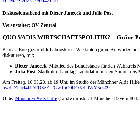
10. März 2023 19:00–21:00
Diskussionsabend mit Dieter Janecek und Julia Post
Veranstalter: OV Zentral
QUO VADIS WIRTSCHAFTSPOLITIK? –
Grüne Pe
Klima-, Energie- und Inflationskrise: Wie lauten grüne Antworten auf
diskutieren, mit:
Dieter Janecek
, Mitglied des Bundestages für den Wahlkreis 
Julia Post
, Stadträtin, Landtagskandidatin für den Stimmkrei
Am Freitag, 10.03.23, ab 19 Uhr, im Studio der Münchner Aids-Hilf
pwd=ZHM4RDFBSzZlTGw1aC9ROXdjdWY5dz09
.
Orte:
Münchner Aids-Hilfe
(Lindwurmstr. 71 München Bayern 803