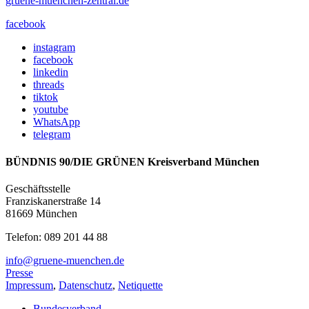
gruene-muenchen-zentral.de
facebook
instagram
facebook
linkedin
threads
tiktok
youtube
WhatsApp
telegram
BÜNDNIS 90/DIE GRÜNEN Kreisverband München
Geschäftsstelle
Franziskanerstraße 14
81669 München
Telefon: 089 201 44 88
info@gruene-muenchen.de
Presse
Impressum
,
Datenschutz
,
Netiquette
Bundesverband