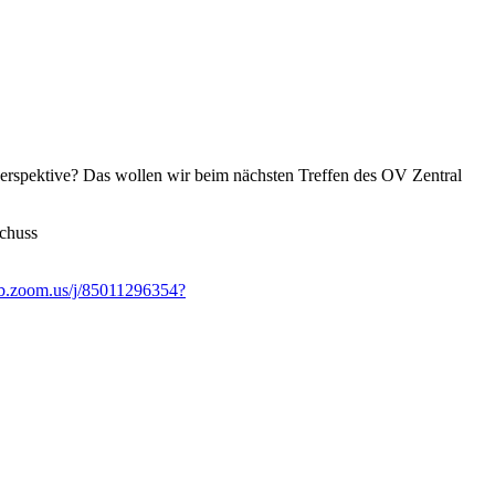
 Perspektive? Das wollen wir beim nächsten Treffen des OV Zentral
schuss
eb.zoom.us/j/85011296354?