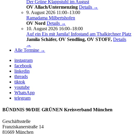
Der Grüne Klappstuhl im August
OV Allach/Untermenzing
Details →
9. August 2026 11:00–13:00
Ramadama Milbertshofen
OV Nord
Details →
10. August 2026 16:00–18:00
Auf ein Eis mit Jamila! Infostand am Thalkirchner Platz
Jamila Schäfer, OV Sendling, OV STOFF,
Details
→
Alle Termine →
instagram
facebook
linkedin
threads
tiktok
youtube
WhatsApp
telegram
BÜNDNIS 90/DIE GRÜNEN Kreisverband München
Geschäftsstelle
Franziskanerstraße 14
81669 München