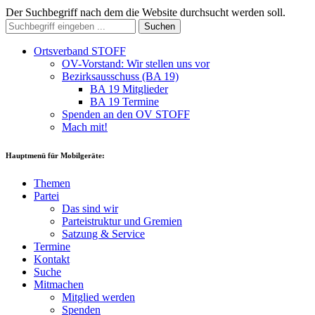
Der Suchbegriff nach dem die Website durchsucht werden soll.
Suchen
Ortsverband STOFF
OV-Vorstand: Wir stellen uns vor
Bezirksausschuss (BA 19)
BA 19 Mitglieder
BA 19 Termine
Spenden an den OV STOFF
Mach mit!
Hauptmenü für Mobilgeräte:
Themen
Partei
Das sind wir
Parteistruktur und Gremien
Satzung & Service
Termine
Kontakt
Suche
Mitmachen
Mitglied werden
Spenden