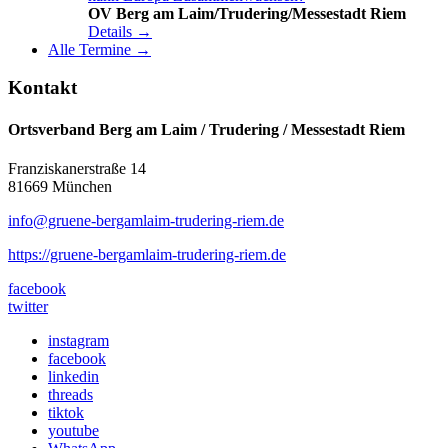
OV Berg am Laim/Trudering/Messestadt Riem
Details →
Alle Termine →
Kontakt
Ortsverband Berg am Laim / Trudering / Messestadt Riem
Franziskanerstraße 14
81669 München
info@gruene-bergamlaim-trudering-riem.de
https://gruene-bergamlaim-trudering-riem.de
facebook
twitter
instagram
facebook
linkedin
threads
tiktok
youtube