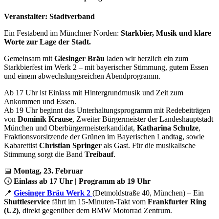
Veranstalter: Stadtverband
Ein Festabend im Münchner Norden:
Starkbier, Musik und klare
Worte zur Lage der Stadt.
Gemeinsam mit
Giesinger Bräu
laden wir herzlich ein zum
Starkbierfest im Werk 2 – mit bayerischer Stimmung, gutem Essen
und einem abwechslungsreichen Abendprogramm.
Ab 17 Uhr ist Einlass mit Hintergrundmusik und Zeit zum
Ankommen und Essen.
Ab 19 Uhr beginnt das Unterhaltungsprogramm mit Redebeiträgen
von
Dominik Krause
, Zweiter Bürgermeister der Landeshauptstadt
München und Oberbürgermeisterkandidat,
Katharina Schulze
,
Fraktionsvorsitzende der Grünen im Bayerischen Landtag, sowie
Kabarettist
Christian Springer
als Gast. Für die musikalische
Stimmung sorgt die Band
Treibauf
.
📅
Montag, 23. Februar
🕔
Einlass ab 17 Uhr | Programm ab 19 Uhr
📍
Giesinger Bräu Werk 2
(Detmoldstraße 40, München) – Ein
Shuttleservice
fährt im 15-Minuten-Takt vom
Frankfurter Ring
(U2)
, direkt gegenüber dem BMW Motorrad Zentrum.