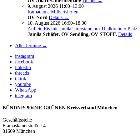
OV Allach/Untermenzing
Details →
9. August 2026 11:00–13:00
Ramadama Milbertshofen
OV Nord
Details →
10. August 2026 16:00–18:00
Auf ein Eis mit Jamila! Infostand am Thalkirchner Platz
Jamila Schäfer, OV Sendling, OV STOFF,
Details
→
Alle Termine →
instagram
facebook
linkedin
threads
tiktok
youtube
WhatsApp
telegram
BÜNDNIS 90/DIE GRÜNEN Kreisverband München
Geschäftsstelle
Franziskanerstraße 14
81669 München