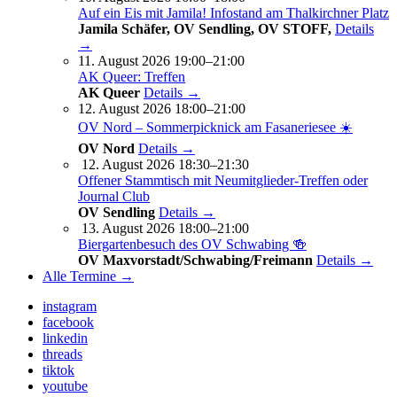
Auf ein Eis mit Jamila! Infostand am Thalkirchner Platz
Jamila Schäfer, OV Sendling, OV STOFF,
Details
→
11. August 2026 19:00–21:00
AK Queer: Treffen
AK Queer
Details →
12. August 2026 18:00–21:00
OV Nord – Sommerpicknick am Fasaneriesee ☀️
OV Nord
Details →
12. August 2026 18:30–21:30
Offener Stammtisch mit Neumitglieder-Treffen oder
Journal Club
OV Sendling
Details →
13. August 2026 18:00–21:00
Biergartenbesuch des OV Schwabing 🍻
OV Maxvorstadt/Schwabing/Freimann
Details →
Alle Termine →
instagram
facebook
linkedin
threads
tiktok
youtube