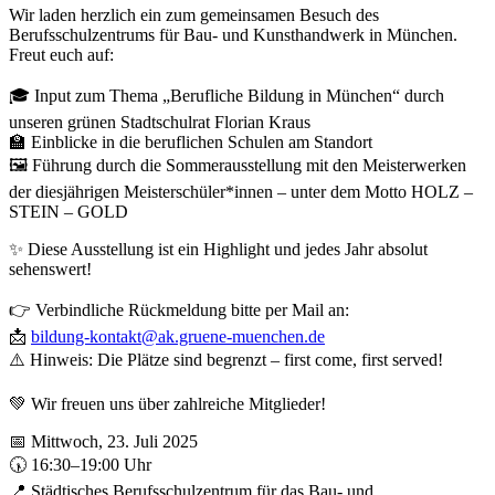
Wir laden herzlich ein zum gemeinsamen Besuch des
Berufsschulzentrums für Bau- und Kunsthandwerk in München.
Freut euch auf:
🎓 Input zum Thema „Berufliche Bildung in München“ durch
unseren grünen Stadtschulrat Florian Kraus
🏫 Einblicke in die beruflichen Schulen am Standort
🖼️ Führung durch die Sommerausstellung mit den Meisterwerken
der diesjährigen Meisterschüler*innen – unter dem Motto HOLZ –
STEIN – GOLD
✨ Diese Ausstellung ist ein Highlight und jedes Jahr absolut
sehenswert!
👉 Verbindliche Rückmeldung bitte per Mail an:
📩
bildung-kontakt@ak.gruene-muenchen.de
⚠️ Hinweis: Die Plätze sind begrenzt – first come, first served!
💚 Wir freuen uns über zahlreiche Mitglieder!
📅 Mittwoch, 23. Juli 2025
🕠 16:30–19:00 Uhr
📍 Städtisches Berufsschulzentrum für das Bau- und