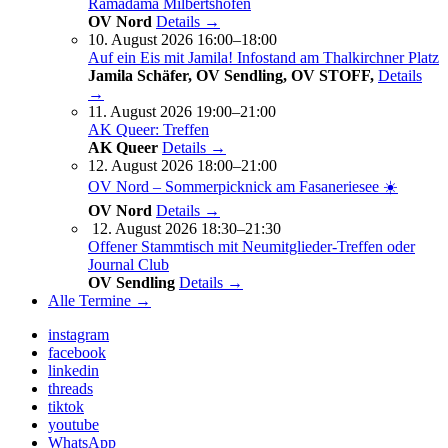
Ramadama Milbertshofen
OV Nord
Details →
10. August 2026 16:00–18:00
Auf ein Eis mit Jamila! Infostand am Thalkirchner Platz
Jamila Schäfer, OV Sendling, OV STOFF,
Details
→
11. August 2026 19:00–21:00
AK Queer: Treffen
AK Queer
Details →
12. August 2026 18:00–21:00
OV Nord – Sommerpicknick am Fasaneriesee ☀️
OV Nord
Details →
12. August 2026 18:30–21:30
Offener Stammtisch mit Neumitglieder-Treffen oder
Journal Club
OV Sendling
Details →
Alle Termine →
instagram
facebook
linkedin
threads
tiktok
youtube
WhatsApp