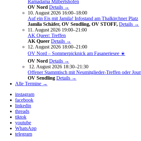
Ramadama Milbertshofen
OV Nord
Details →
10. August 2026 16:00–18:00
Auf ein Eis mit Jamila! Infostand am Thalkirchner Platz
Jamila Schäfer, OV Sendling, OV STOFF,
Details →
11. August 2026 19:00–21:00
AK Queer: Treffen
AK Queer
Details →
12. August 2026 18:00–21:00
OV Nord – Sommerpicknick am Fasaneriesee ☀️
OV Nord
Details →
12. August 2026 18:30–21:30
Offener Stammtisch mit Neumitglieder-Treffen oder Jour
OV Sendling
Details →
Alle Termine →
instagram
facebook
linkedin
threads
tiktok
youtube
WhatsApp
telegram