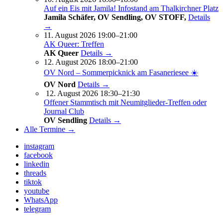
Auf ein Eis mit Jamila! Infostand am Thalkirchner Platz
Jamila Schäfer, OV Sendling, OV STOFF,
Details
→
11. August 2026 19:00–21:00
AK Queer: Treffen
AK Queer
Details →
12. August 2026 18:00–21:00
OV Nord – Sommerpicknick am Fasaneriesee ☀️
OV Nord
Details →
12. August 2026 18:30–21:30
Offener Stammtisch mit Neumitglieder-Treffen oder
Journal Club
OV Sendling
Details →
Alle Termine →
instagram
facebook
linkedin
threads
tiktok
youtube
WhatsApp
telegram