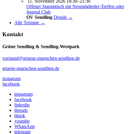
11. November 2026 18:30–21:30
Offener Stammtisch mit Neumitglieder-Treffen oder
Journal Club
OV Sendling
Details →
Alle Termine →
Kontakt
Grüne Sendling & Sendling-Westpark
vorstand@gruene-muenchen-sendling.de
gruene-muenchen-sendling.de
instagram
facebook
instagram
facebook
linkedin
threads
tiktok
youtube
WhatsApp
telegram