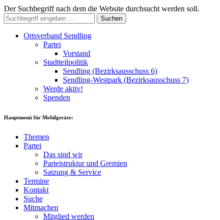
Der Suchbegriff nach dem die Website durchsucht werden soll.
Suchen
Ortsverband Sendling
Partei
Vorstand
Stadtteilpolitik
Sendling (Bezirksausschuss 6)
Sendling-Westpark (Bezirksausschuss 7)
Werde aktiv!
Spenden
Hauptmenü für Mobilgeräte:
Themen
Partei
Das sind wir
Parteistruktur und Gremien
Satzung & Service
Termine
Kontakt
Suche
Mitmachen
Mitglied werden