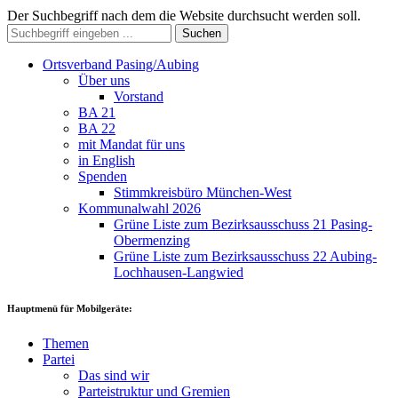
Der Suchbegriff nach dem die Website durchsucht werden soll.
Suchen
Ortsverband Pasing/Aubing
Über uns
Vorstand
BA 21
BA 22
mit Mandat für uns
in English
Spenden
Stimmkreisbüro München-West
Kommunalwahl 2026
Grüne Liste zum Bezirksausschuss 21 Pasing-
Obermenzing
Grüne Liste zum Bezirksausschuss 22 Aubing-
Lochhausen-Langwied
Hauptmenü für Mobilgeräte:
Themen
Partei
Das sind wir
Parteistruktur und Gremien