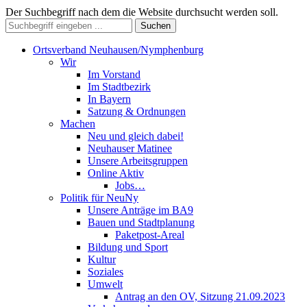
Der Suchbegriff nach dem die Website durchsucht werden soll.
Suchen
Ortsverband Neuhausen/Nymphenburg
Wir
Im Vorstand
Im Stadtbezirk
In Bayern
Satzung & Ordnungen
Machen
Neu und gleich dabei!
Neuhauser Matinee
Unsere Arbeitsgruppen
Online Aktiv
Jobs…
Politik für NeuNy
Unsere Anträge im BA9
Bauen und Stadtplanung
Paketpost-Areal
Bildung und Sport
Kultur
Soziales
Umwelt
Antrag an den OV, Sitzung 21.09.2023