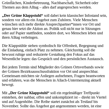
Grünflächen, Kinderbetreuung, Nachbarschaft, Sicherheit oder
Themen aus dem Alltag – alles darf angesprochen werden.
„Der Grüne Klappstuhl“
soll dabei kein klassischer Infostand sein,
sondern vor allem ein Angebot zum Zuhören. Viele Menschen
wünschen sich mehr direkte Ansprechpartner*innen vor Ort und
genau hier setzt die Aktion an. Politik soll nicht nur in Sitzungen
oder auf Papier stattfinden, sondern dort, wo Menschen leben und
ihren Alltag verbringen.
Die Klappstühle stehen symbolisch für Offenheit, Begegnung und
die Einladung, einfach Platz zu nehmen. Gleichzeitig soll die
bewusst ruhige und reduzierte Gestaltung den Fokus auf das
Wesentliche legen: das Gespräch und den persönlichen Austausch.
Bei jedem Termin sind Mitglieder des Grünen Ortsverbands sowie
der Grünen Bezirksausschussfraktion vor Ort und ansprechbar.
Gemeinsam möchten sie Anliegen aufnehmen, Fragen beantworten
und erfahren, was die Menschen in Allach-Untermenzing aktuell
bewegt.
Mit
„Der Grüne Klappstuhl“
soll ein regelmäßiger Treffpunkt
entstehen, der nahbar, offen und unkompliziert ist – direkt im Viertel
und auf Augenhöhe. Die Reihe startet zunächst als Testlauf bis
November. Sollte das Angebot gut angenommen werden, ist eine