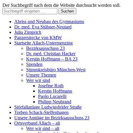
Der Suchbegriff nach dem die Website durchsucht werden soll.
Suchen
Abriss und Neubau des Gymnasiums
Dr. med. Eva Stübner-Neutard
Julia Zimprich
Panzerstrecke von KMW
Startseite Allach-Untermenzing
Bezirksausschuss 23
Dr. med. Christian Hacker
Kerstin Hoffmann – BA 23
Spenden
Stimmkreisbüro München-West
Unsere Themen
Wer wir sind
Josefine Roth
Kerstin Hoffmann
Paolo Lucarelli
Philipp Neubrand
Störfallanlage Ludwigsfelder Straße
Torben Schack-Steffenhagen
Unsere Anträge im Bezirksausschuss 23
Ortsverband Allach – alt
Wer wir sind – alt