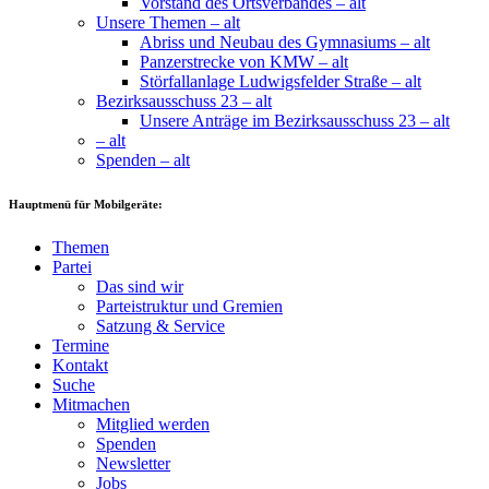
Vorstand des Ortsverbandes – alt
Unsere Themen – alt
Abriss und Neubau des Gymnasiums – alt
Panzerstrecke von KMW – alt
Störfallanlage Ludwigsfelder Straße – alt
Bezirksausschuss 23 – alt
Unsere Anträge im Bezirksausschuss 23 – alt
– alt
Spenden – alt
Hauptmenü für Mobilgeräte:
Themen
Partei
Das sind wir
Parteistruktur und Gremien
Satzung & Service
Termine
Kontakt
Suche
Mitmachen
Mitglied werden
Spenden
Newsletter
Jobs