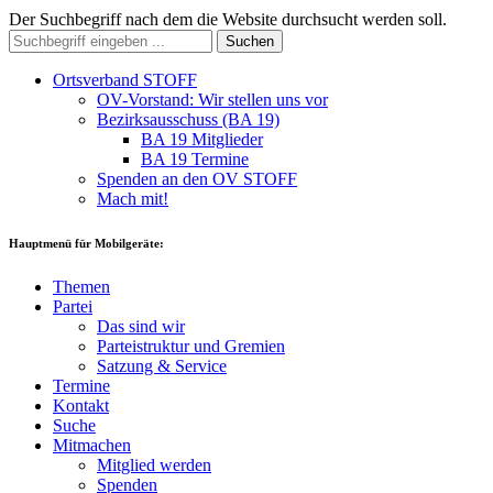
Der Suchbegriff nach dem die Website durchsucht werden soll.
Suchen
Ortsverband STOFF
OV-Vorstand: Wir stellen uns vor
Bezirksausschuss (BA 19)
BA 19 Mitglieder
BA 19 Termine
Spenden an den OV STOFF
Mach mit!
Hauptmenü für Mobilgeräte:
Themen
Partei
Das sind wir
Parteistruktur und Gremien
Satzung & Service
Termine
Kontakt
Suche
Mitmachen
Mitglied werden
Spenden