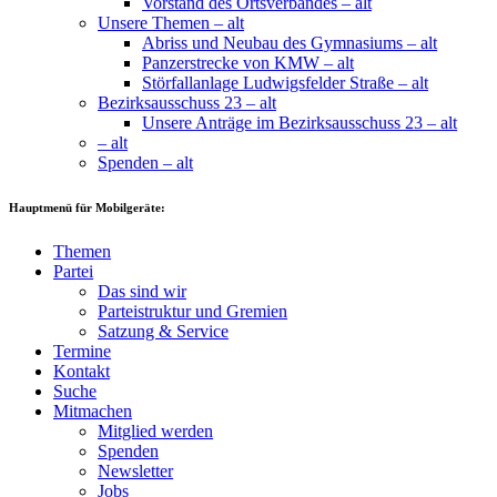
Vorstand des Ortsverbandes – alt
Unsere Themen – alt
Abriss und Neubau des Gymnasiums – alt
Panzerstrecke von KMW – alt
Störfallanlage Ludwigsfelder Straße – alt
Bezirksausschuss 23 – alt
Unsere Anträge im Bezirksausschuss 23 – alt
– alt
Spenden – alt
Hauptmenü für Mobilgeräte:
Themen
Partei
Das sind wir
Parteistruktur und Gremien
Satzung & Service
Termine
Kontakt
Suche
Mitmachen
Mitglied werden
Spenden
Newsletter
Jobs