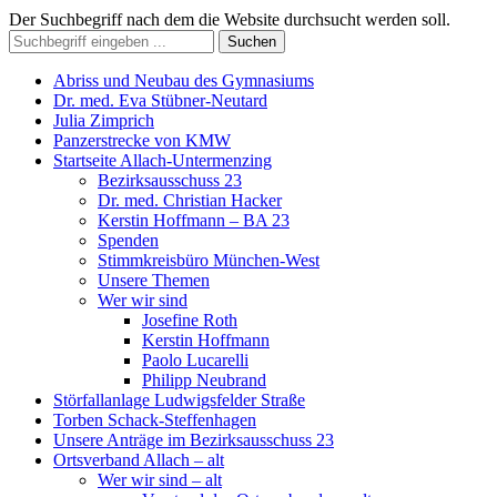
Der Suchbegriff nach dem die Website durchsucht werden soll.
Suchen
Abriss und Neubau des Gymnasiums
Dr. med. Eva Stübner-Neutard
Julia Zimprich
Panzerstrecke von KMW
Startseite Allach-Untermenzing
Bezirksausschuss 23
Dr. med. Christian Hacker
Kerstin Hoffmann – BA 23
Spenden
Stimmkreisbüro München-West
Unsere Themen
Wer wir sind
Josefine Roth
Kerstin Hoffmann
Paolo Lucarelli
Philipp Neubrand
Störfallanlage Ludwigsfelder Straße
Torben Schack-Steffenhagen
Unsere Anträge im Bezirksausschuss 23
Ortsverband Allach – alt
Wer wir sind – alt