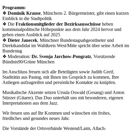
Programm:
❖
Dominik Krause
, Münchens 2. Bürgermeister, gibt einen kurzen
Einblick in die Stadtpolitik
❖ Die
Fraktionsmitglieder der Bezirksausschüsse
heben
kommunalpolitische Höhepunkte aus dem Jahr 2024 hervor und
geben einen Ausblick auf 2025
❖
Dieter Janecek
, Münchner Bundestagsabgeordneter und
Direktkandidat im Wahlkreis West/Mitte spricht über seine Arbeit im
Bundestag
❖ Moderation:
Dr. Svenja Jarchow-Pongratz
, Vorsitzende
Bündnis90/Grüne München
Im Anschluss freuen sich alle Beteiligten sowie Judith Greif,
Stadträtin aus Pasing, mit Ihnen ins Gespräch zu kommen, Ihre
Anliegen aufzugreifen und persönliche Kontakte zu knüpfen.
Musikalische Akzente setzen Ursula Oswald (Gesang) und Anton
Stürzer (Gitarre). Das Duo unterhält uns mit besonderen, eigenen
Interpretationen aus dem Jazz.
Wir freuen uns auf Ihr Kommen und wünschen ein frohes,
friedliches und gesundes neues Jahr.
Die Vorstände der Ortsverbände Westend/Laim, Allach-