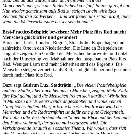
Rad. Genau das wünscht sich auch die Mehrheit der
Münchner*innen, wie der Radentscheid vor fünf Jahren gezeigt hat.
Nun wieder gemeinsam aufs Rad zu steigen ist ein wichtiges
Zeichen für den Radverkehr – und wir freuen uns schon drauf, auch
wenn die Wettervorhersage besser sein könnte.“
Best-Practice-Beispiele beweisen: Mehr Platz fürs Rad macht
Menschen glücklicher und gesünder!
Barcelona, Paris, London, Bogotá, Stockholm, Kopenhagen und
zahlreiche Orte in den Niederlanden. Die Liste an Beispielen ist
lang, die zeigen: Ein Großteil der Menschen befürwortet und nutzt
nach der Umsetzung von Maßnahmen den ausgebauten Platz fürs
Rad. Weniger Lärm und mehr Sicherheit sind das Ergebnis. Die
Menschen steigen vermehrt aufs Rad, sind glücklicher und gesünder
durch mehr Platz fürs Rad.
Dazu sagt
Gudrun Lux, Stadträtin
:
„Die vielen Positivbeispiele
anderer Städte, aber auch bei uns in München, zeigen: Mehr Platz
fürs Rad gelingt und die Menschen freuen sich darüber. Wir haben
in München die Verkehrswende angeschoben und wollen einen
Gang hochschalten. Hierfür brauchen wir den Rückenwind der
Menschen und die Radsternfahrt ist dafür eine gute Gelegenheit.
Wir haben alle Verkehrsteilnehmer*innen im Blick und denken auch
den Fußverkehr mit, der gerne mal vergessen wird. Die
Verkehrswende ist auch ein soziales Thema. Wir wollen, dass sich
alle Menschen sicher, bequem und kostengünstig in München