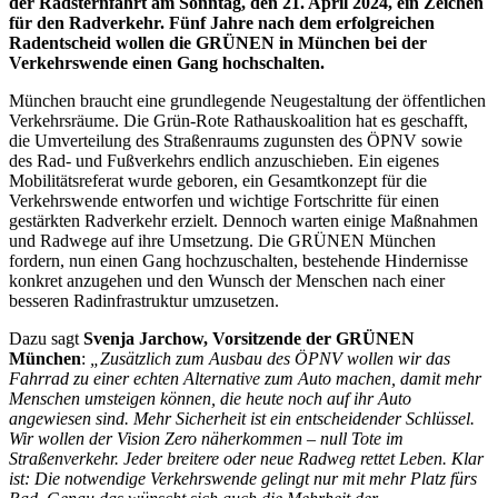
der Radsternfahrt am Sonntag, den 21. April 2024, ein Zeichen
für den Radverkehr. Fünf Jahre nach dem erfolgreichen
Radentscheid wollen die GRÜNEN in München bei der
Verkehrswende einen Gang hochschalten.
München braucht eine grundlegende Neugestaltung der öffentlichen
Verkehrsräume. Die Grün-Rote Rathauskoalition hat es geschafft,
die Umverteilung des Straßenraums zugunsten des ÖPNV sowie
des Rad- und Fußverkehrs endlich anzuschieben. Ein eigenes
Mobilitätsreferat wurde geboren, ein Gesamtkonzept für die
Verkehrswende entworfen und wichtige Fortschritte für einen
gestärkten Radverkehr erzielt. Dennoch warten einige Maßnahmen
und Radwege auf ihre Umsetzung. Die GRÜNEN München
fordern, nun einen Gang hochzuschalten, bestehende Hindernisse
konkret anzugehen und den Wunsch der Menschen nach einer
besseren Radinfrastruktur umzusetzen.
Dazu sagt
Svenja Jarchow, Vorsitzende der GRÜNEN
München
:
„Zusätzlich zum Ausbau des ÖPNV wollen wir das
Fahrrad zu einer echten Alternative zum Auto machen, damit mehr
Menschen umsteigen können, die heute noch auf ihr Auto
angewiesen sind. Mehr Sicherheit ist ein entscheidender Schlüssel.
Wir wollen der Vision Zero näherkommen – null Tote im
Straßenverkehr. Jeder breitere oder neue Radweg rettet Leben. Klar
ist: Die notwendige Verkehrswende gelingt nur mit mehr Platz fürs