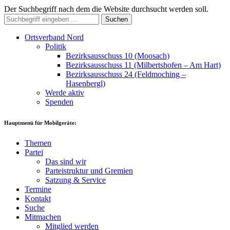
Der Suchbegriff nach dem die Website durchsucht werden soll.
Suchen
Ortsverband Nord
Politik
Bezirksausschuss 10 (Moosach)
Bezirksausschuss 11 (Milbertshofen – Am Hart)
Bezirksausschuss 24 (Feldmoching –
Hasenbergl)
Werde aktiv
Spenden
Hauptmenü für Mobilgeräte:
Themen
Partei
Das sind wir
Parteistruktur und Gremien
Satzung & Service
Termine
Kontakt
Suche
Mitmachen
Mitglied werden