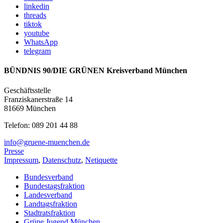
linkedin
threads
tiktok
youtube
WhatsApp
telegram
BÜNDNIS 90/DIE GRÜNEN Kreisverband München
Geschäftsstelle
Franziskanerstraße 14
81669 München
Telefon: 089 201 44 88
info@gruene-muenchen.de
Presse
Impressum
,
Datenschutz
,
Netiquette
Bundesverband
Bundestagsfraktion
Landesverband
Landtagsfraktion
Stadtratsfraktion
Grüne Jugend München