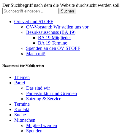
Der Suchbegriff nach dem die Website durchsucht werden soll.
Suchen
Ortsverband STOFF
OV-Vorstand: Wir stellen uns vor
Bezirksausschuss (BA 19)
BA 19 Mitglieder
BA 19 Termine
Spenden an den OV STOFF
Mach mit!
Hauptmenü für Mobilgeräte:
Themen
Partei
Das sind wir
Parteistruktur und Gremien
Satzung & Service
Termine
Kontakt
Suche
Mitmachen
Mitglied werden
Spenden