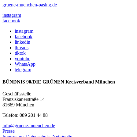
gruene-muenchen-pasing.de
instagram
facebook
instagram
facebook
linkedin
threads
tiktok
youtube
WhatsApp
telegram
BÜNDNIS 90/DIE GRÜNEN Kreisverband München
Geschäftsstelle
Franziskanerstraße 14
81669 München
Telefon: 089 201 44 88
info@gruene-muenchen.de
Presse
Impressum
,
Datenschutz
,
Netiquette