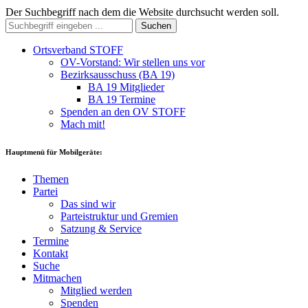
Der Suchbegriff nach dem die Website durchsucht werden soll.
Suchen
Ortsverband STOFF
OV-Vorstand: Wir stellen uns vor
Bezirksausschuss (BA 19)
BA 19 Mitglieder
BA 19 Termine
Spenden an den OV STOFF
Mach mit!
Hauptmenü für Mobilgeräte:
Themen
Partei
Das sind wir
Parteistruktur und Gremien
Satzung & Service
Termine
Kontakt
Suche
Mitmachen
Mitglied werden
Spenden