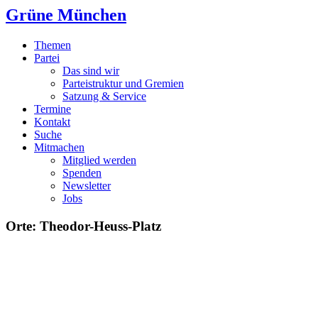
Grüne München
Themen
Partei
Das sind wir
Parteistruktur und Gremien
Satzung & Service
Termine
Kontakt
Suche
Mitmachen
Mitglied werden
Spenden
Newsletter
Jobs
Orte: Theodor-Heuss-Platz