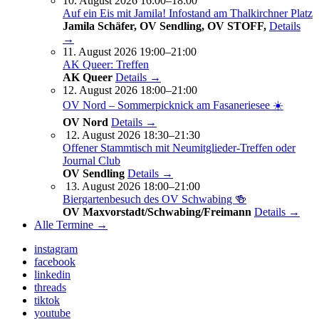
10. August 2026 16:00–18:00
Auf ein Eis mit Jamila! Infostand am Thalkirchner Platz
Jamila Schäfer, OV Sendling, OV STOFF,
Details
→
11. August 2026 19:00–21:00
AK Queer: Treffen
AK Queer
Details →
12. August 2026 18:00–21:00
OV Nord – Sommerpicknick am Fasaneriesee ☀️
OV Nord
Details →
12. August 2026 18:30–21:30
Offener Stammtisch mit Neumitglieder-Treffen oder
Journal Club
OV Sendling
Details →
13. August 2026 18:00–21:00
Biergartenbesuch des OV Schwabing 🍻
OV Maxvorstadt/Schwabing/Freimann
Details →
Alle Termine →
instagram
facebook
linkedin
threads
tiktok
youtube