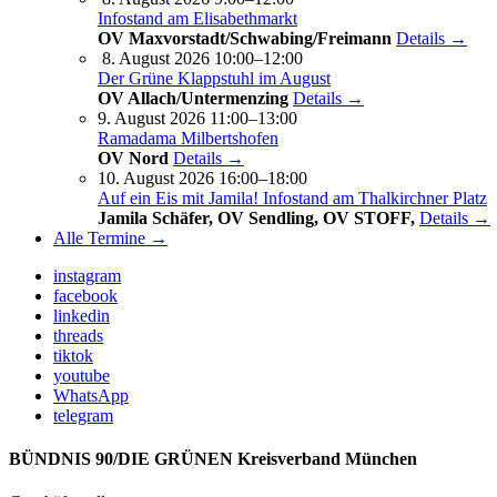
Infostand am Elisabethmarkt
OV Maxvorstadt/Schwabing/Freimann
Details →
8. August 2026 10:00–12:00
Der Grüne Klappstuhl im August
OV Allach/Untermenzing
Details →
9. August 2026 11:00–13:00
Ramadama Milbertshofen
OV Nord
Details →
10. August 2026 16:00–18:00
Auf ein Eis mit Jamila! Infostand am Thalkirchner Platz
Jamila Schäfer, OV Sendling, OV STOFF,
Details →
Alle Termine →
instagram
facebook
linkedin
threads
tiktok
youtube
WhatsApp
telegram
BÜNDNIS 90/DIE GRÜNEN Kreisverband München