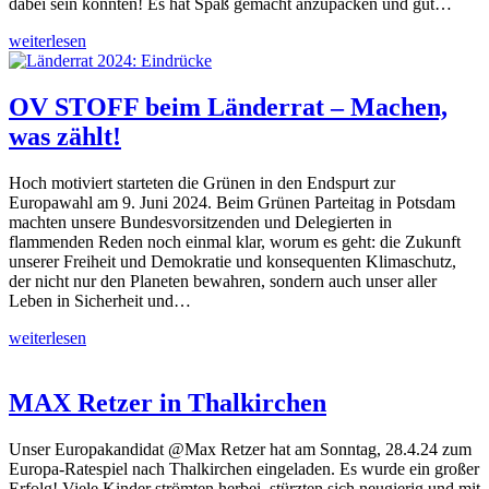
dabei sein konnten! Es hat Spaß gemacht anzupacken und gut…
weiterlesen
OV STOFF beim Länderrat – Machen,
was zählt!
Hoch motiviert starteten die Grünen in den Endspurt zur
Europawahl am 9. Juni 2024. Beim Grünen Parteitag in Potsdam
machten unsere Bundesvorsitzenden und Delegierten in
flammenden Reden noch einmal klar, worum es geht: die Zukunft
unserer Freiheit und Demokratie und konsequenten Klimaschutz,
der nicht nur den Planeten bewahren, sondern auch unser aller
Leben in Sicherheit und…
weiterlesen
MAX Retzer in Thalkirchen
Unser Europakandidat @Max Retzer hat am Sonntag, 28.4.24 zum
Europa-Ratespiel nach Thalkirchen eingeladen. Es wurde ein großer
Erfolg! Viele Kinder strömten herbei, stürzten sich neugierig und mit