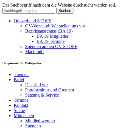
Der Suchbegriff nach dem die Website durchsucht werden soll.
Suchen
Ortsverband STOFF
OV-Vorstand: Wir stellen uns vor
Bezirksausschuss (BA 19)
BA 19 Mitglieder
BA 19 Termine
Spenden an den OV STOFF
Mach mit!
Hauptmenü für Mobilgeräte:
Themen
Partei
Das sind wir
Parteistruktur und Gremien
Satzung & Service
Termine
Kontakt
Suche
Mitmachen
Mitglied werden
Spenden