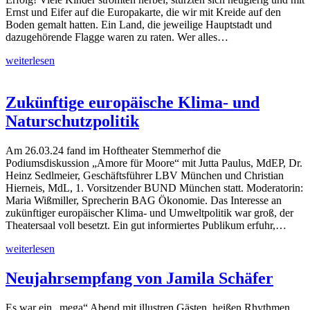
Ernst und Eifer auf die Europakarte, die wir mit Kreide auf den
Boden gemalt hatten. Ein Land, die jeweilige Hauptstadt und
dazugehörende Flagge waren zu raten. Wer alles…
weiterlesen
Zukünftige europäische Klima- und
Naturschutzpolitik
Am 26.03.24 fand im Hoftheater Stemmerhof die
Podiumsdiskussion „Amore für Moore“ mit Jutta Paulus, MdEP, Dr.
Heinz Sedlmeier, Geschäftsführer LBV München und Christian
Hierneis, MdL, 1. Vorsitzender BUND München statt. Moderatorin:
Maria Wißmiller, Sprecherin BAG Ökonomie. Das Interesse an
zukünftiger europäischer Klima- und Umweltpolitik war groß, der
Theatersaal voll besetzt. Ein gut informiertes Publikum erfuhr,…
weiterlesen
Neujahrsempfang von Jamila Schäfer
Es war ein „mega“ Abend mit illustren Gästen, heißen Rhythmen