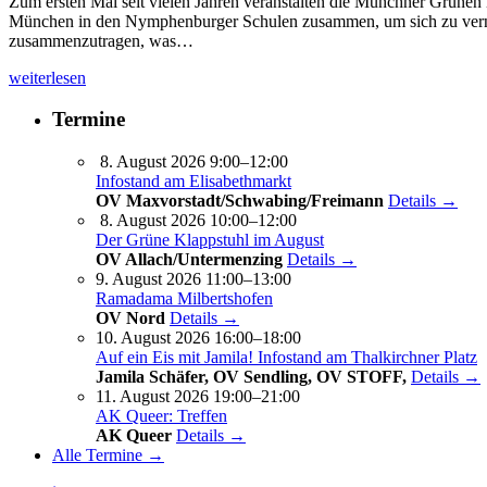
Zum ersten Mal seit vielen Jahren veranstalten die Münchner Grün
München in den Nymphenburger Schulen zusammen, um sich zu vernet
zusammenzutragen, was…
weiterlesen
Termine
8. August 2026 9:00–12:00
Infostand am Elisabethmarkt
OV Maxvorstadt/Schwabing/Freimann
Details →
8. August 2026 10:00–12:00
Der Grüne Klappstuhl im August
OV Allach/Untermenzing
Details →
9. August 2026 11:00–13:00
Ramadama Milbertshofen
OV Nord
Details →
10. August 2026 16:00–18:00
Auf ein Eis mit Jamila! Infostand am Thalkirchner Platz
Jamila Schäfer, OV Sendling, OV STOFF,
Details →
11. August 2026 19:00–21:00
AK Queer: Treffen
AK Queer
Details →
Alle Termine →