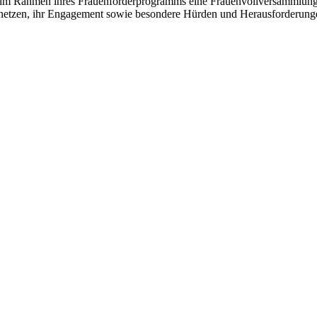
en im Rahmen ihres Frauenförderprogramms eine Frauenvollversammlun
zen, ihr Engagement sowie besondere Hürden und Herausforderungen 