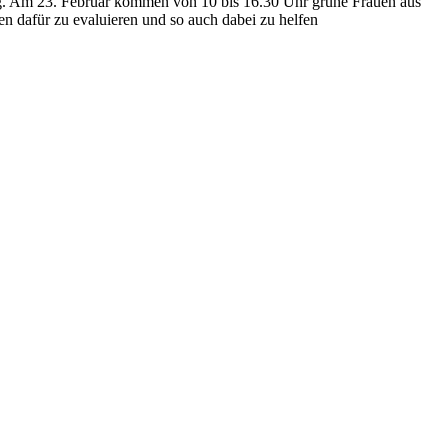
g. Am 23. Februar kommen von 10 bis 16.30 Uhr grüne Frauen aus
dafür zu evaluieren und so auch dabei zu helfen