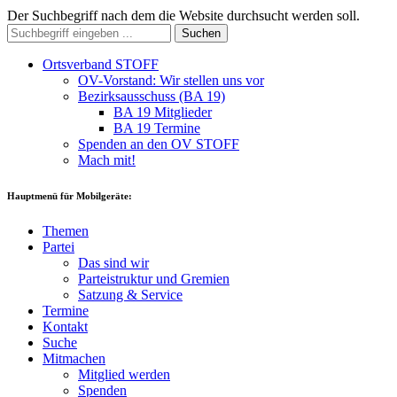
Der Suchbegriff nach dem die Website durchsucht werden soll.
Suchen
Ortsverband STOFF
OV-Vorstand: Wir stellen uns vor
Bezirksausschuss (BA 19)
BA 19 Mitglieder
BA 19 Termine
Spenden an den OV STOFF
Mach mit!
Hauptmenü für Mobilgeräte:
Themen
Partei
Das sind wir
Parteistruktur und Gremien
Satzung & Service
Termine
Kontakt
Suche
Mitmachen
Mitglied werden
Spenden