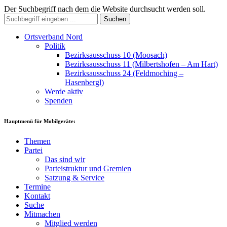
Der Suchbegriff nach dem die Website durchsucht werden soll.
Suchen
Ortsverband Nord
Politik
Bezirksausschuss 10 (Moosach)
Bezirksausschuss 11 (Milbertshofen – Am Hart)
Bezirksausschuss 24 (Feldmoching –
Hasenbergl)
Werde aktiv
Spenden
Hauptmenü für Mobilgeräte:
Themen
Partei
Das sind wir
Parteistruktur und Gremien
Satzung & Service
Termine
Kontakt
Suche
Mitmachen
Mitglied werden