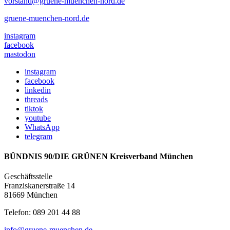
vorstand@gruene-muenchen-nord.de
gruene-muenchen-nord.de
instagram
facebook
mastodon
instagram
facebook
linkedin
threads
tiktok
youtube
WhatsApp
telegram
BÜNDNIS 90/DIE GRÜNEN Kreisverband München
Geschäftsstelle
Franziskanerstraße 14
81669 München
Telefon: 089 201 44 88
info@gruene-muenchen.de