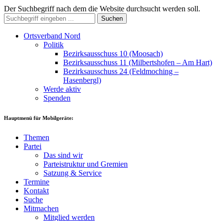
Der Suchbegriff nach dem die Website durchsucht werden soll.
Suchen
Ortsverband Nord
Politik
Bezirksausschuss 10 (Moosach)
Bezirksausschuss 11 (Milbertshofen – Am Hart)
Bezirksausschuss 24 (Feldmoching –
Hasenbergl)
Werde aktiv
Spenden
Hauptmenü für Mobilgeräte:
Themen
Partei
Das sind wir
Parteistruktur und Gremien
Satzung & Service
Termine
Kontakt
Suche
Mitmachen
Mitglied werden