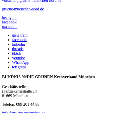
vorstand@gruene-muenchen-nord.de
gruene-muenchen-nord.de
instagram
facebook
mastodon
instagram
facebook
linkedin
threads
tiktok
youtube
WhatsApp
telegram
BÜNDNIS 90/DIE GRÜNEN Kreisverband München
Geschäftsstelle
Franziskanerstraße 14
81669 München
Telefon: 089 201 44 88
info@gruene-muenchen.de