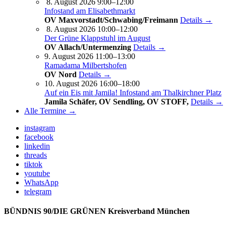
8. August 2026 9:00–12:00
Infostand am Elisabethmarkt
OV Maxvorstadt/Schwabing/Freimann
Details →
8. August 2026 10:00–12:00
Der Grüne Klappstuhl im August
OV Allach/Untermenzing
Details →
9. August 2026 11:00–13:00
Ramadama Milbertshofen
OV Nord
Details →
10. August 2026 16:00–18:00
Auf ein Eis mit Jamila! Infostand am Thalkirchner Platz
Jamila Schäfer, OV Sendling, OV STOFF,
Details →
Alle Termine →
instagram
facebook
linkedin
threads
tiktok
youtube
WhatsApp
telegram
BÜNDNIS 90/DIE GRÜNEN Kreisverband München