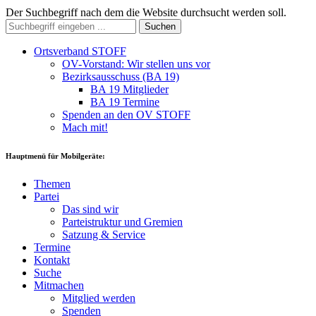
Der Suchbegriff nach dem die Website durchsucht werden soll.
Suchen
Ortsverband STOFF
OV-Vorstand: Wir stellen uns vor
Bezirksausschuss (BA 19)
BA 19 Mitglieder
BA 19 Termine
Spenden an den OV STOFF
Mach mit!
Hauptmenü für Mobilgeräte:
Themen
Partei
Das sind wir
Parteistruktur und Gremien
Satzung & Service
Termine
Kontakt
Suche
Mitmachen
Mitglied werden
Spenden