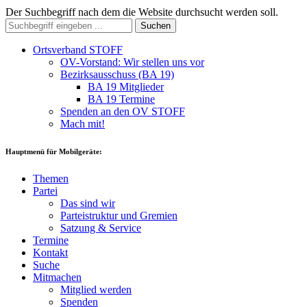
Der Suchbegriff nach dem die Website durchsucht werden soll.
Suchen
Ortsverband STOFF
OV-Vorstand: Wir stellen uns vor
Bezirksausschuss (BA 19)
BA 19 Mitglieder
BA 19 Termine
Spenden an den OV STOFF
Mach mit!
Hauptmenü für Mobilgeräte:
Themen
Partei
Das sind wir
Parteistruktur und Gremien
Satzung & Service
Termine
Kontakt
Suche
Mitmachen
Mitglied werden
Spenden