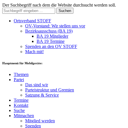
Der Suchbegriff nach dem die Website durchsucht werden soll.
Suchen
Ortsverband STOFF
OV-Vorstand: Wir stellen uns vor
Bezirksausschuss (BA 19)
BA 19 Mitglieder
BA 19 Termine
Spenden an den OV STOFF
Mach mit!
Hauptmenü für Mobilgeräte:
Themen
Partei
Das sind wir
Parteistruktur und Gremien
Satzung & Service
Termine
Kontakt
Suche
Mitmachen
Mitglied werden
Spenden