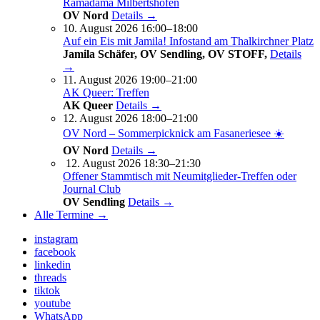
Ramadama Milbertshofen
OV Nord
Details →
10. August 2026 16:00–18:00
Auf ein Eis mit Jamila! Infostand am Thalkirchner Platz
Jamila Schäfer, OV Sendling, OV STOFF,
Details
→
11. August 2026 19:00–21:00
AK Queer: Treffen
AK Queer
Details →
12. August 2026 18:00–21:00
OV Nord – Sommerpicknick am Fasaneriesee ☀️
OV Nord
Details →
12. August 2026 18:30–21:30
Offener Stammtisch mit Neumitglieder-Treffen oder
Journal Club
OV Sendling
Details →
Alle Termine →
instagram
facebook
linkedin
threads
tiktok
youtube
WhatsApp