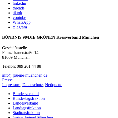
linkedin
threads
tiktok
youtube
WhatsApp
telegram
BÜNDNIS 90/DIE GRÜNEN Kreisverband München
Geschäftsstelle
Franziskanerstraße 14
81669 München
Telefon: 089 201 44 88
info@gruene-muenchen.de
Presse
Impressum
,
Datenschutz
,
Netiquette
Bundesverband
Bundestagsfraktion
Landesverband
Landtagsfraktion
Stadtratsfraktion
Grüne Jugend München