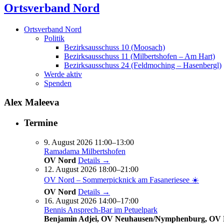
Ortsverband Nord
Ortsverband Nord
Politik
Bezirksausschuss 10 (Moosach)
Bezirksausschuss 11 (Milbertshofen – Am Hart)
Bezirksausschuss 24 (Feldmoching – Hasenbergl)
Werde aktiv
Spenden
Alex Maleeva
Termine
9. August 2026 11:00–13:00
Ramadama Milbertshofen
OV Nord
Details →
12. August 2026 18:00–21:00
OV Nord – Sommerpicknick am Fasaneriesee ☀️
OV Nord
Details →
16. August 2026 14:00–17:00
Bennis Ansprech-Bar im Petuelpark
Benjamin Adjei, OV Neuhausen/Nymphenburg, OV