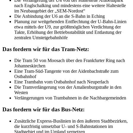
Die Verlängerung der U4 von der Haltestelle Arabellapark
nach Englschalking und mindestens eine weitere Haltestelle
im Neubaugebiet der „SEM-Nordost“
Die Anbindung der U6 an die S-Bahn in Eching
Planung zur weitgehenden Entflechtung der U-Bahn-Linien
etwa mittels der U9, zur größtmöglichen Verdichtung der
Takte, Erhöhung der Betriebsstabilität und Entlastung der
zentralen Umsteigebahnhöfe
Das fordern wir für das Tram-Netz:
Die Tram 50 von Moosach über den Frankfurter Ring nach
Johanneskirchen
Eine Tram-Süd-Tangente von der Aidenbachstraße zum
Ostbahnhof
Eine Trambahn vom Ostbahnhof nach Neuperlach
Die Tramverlängerung von der Amalienburgstraße in den
Westen
Verlängerungen von Trambahnen in die Nachbargemeinden
Das fordern wir für das Bus-Netz:
Zusätzliche Express-Buslinien in den äußeren Stadtbezirken,
die kurzfristig umsetzbar U- und S-Bahnstationen im
Stadtgebiet und im Umland vernetzen