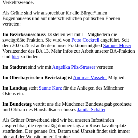
Verkehrswende.
Als Grüne sind wir ansprechbar für alle Bürger*innen
Bogenhausens und auf unterschiedlichen politischen Ebenen
vertreten:
Im Bezirksausschuss 13
stellen wir mit 11 Mitgliedern die
zweitgrößte Fraktion. Sie wird von
Petra Cockrell
angeführt. Seit
dem 20.05.26 ist außerdem unser Fraktionsmitglied
Samuel Moser
Vorsitzender des BA 13. Mehr Infos zur Arbeit unserer BA-Fraktion
sind
hier
zu finden.
Im Stadtrat
sind wir mit
Angelika Pilz-Strasser
vertreten.
Im Oberbayrischen Bezirkstag
ist
Andreas Vosseler
Mitglied.
Im Landtag
steht
Sanne Kurz
für die Anliegen des Münchner
Ostens ein.
Im Bundestag
vertritt uns die Münchener Bundestagsabgeordnete
und Obfrau des Haushaltsausschusses
Jamila Schäfer
.
Als Grüner Ortsverband sind wir bei unseren Infoständen
ansprechbar, die regelmäßig donnerstags am Rosenkavalierplatz
stattfinden. Der genaue Ort, Datum und Uhrzeit findet sich immer
hier auf der Website unter Termine.